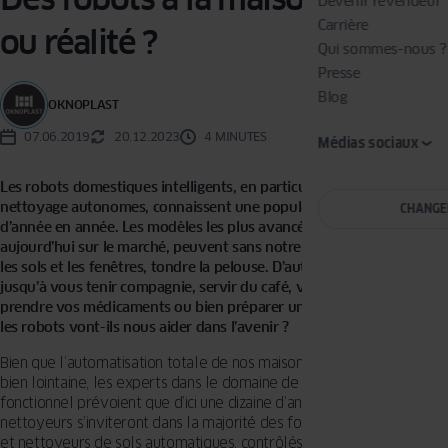
Devenir revendeur
Carrière
ou réalité ?
Qui sommes-nous ?
Presse
Blog
OKNOPLAST
07.06.2019
20.12.2023
4 MINUTES
Médias sociaux
Les robots domestiques intelligents, en particulier les appareils de
nettoyage autonomes, connaissent une popularité croissante
CHANGE
d’année en année. Les modèles les plus avancés disponibles
aujourd’hui sur le marché, peuvent sans notre assistance, nettoyer
les sols et les fenêtres, tondre la pelouse. D’autres vont même
jusqu’à vous tenir compagnie, servir du café, vous rappeler de
prendre vos médicaments ou bien préparer un déjeuner. Comment
les robots vont-ils nous aider dans l’avenir ?
Bien que l’automatisation totale de nos maisons nous semble encore
bien lointaine, les experts dans le domaine de l’électronique
fonctionnel prévoient que d’ici une dizaine d’années, les robots
nettoyeurs s’inviteront dans la majorité des foyers. Les aspirateurs
et nettoyeurs de sols automatiques, contrôlés à distance à partir