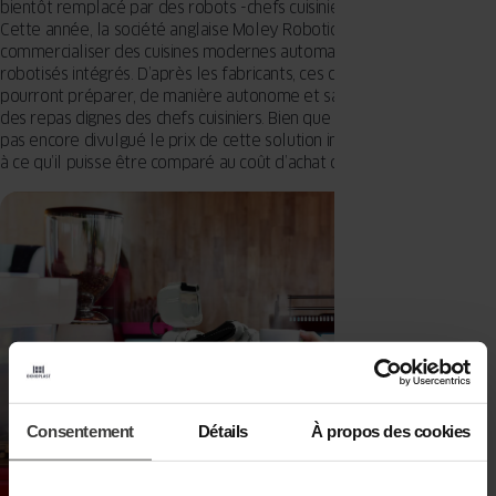
bientôt remplacé par des robots -chefs cuisiniers automatiques.
Cette année, la société anglaise Moley Robotic projette de
commercialiser des cuisines modernes automatisées dotées de bras
robotisés intégrés. D’après les fabricants, ces cuisines futuristes
pourront préparer, de manière autonome et sans aucune assistance,
des repas dignes des chefs cuisiniers. Bien que le constructeur n’ait
pas encore divulgué le prix de cette solution innovante, on s’attend
à ce qu’il puisse être comparé au coût d’achat d’une voiture neuve.
Consentement
Détails
À propos des cookies