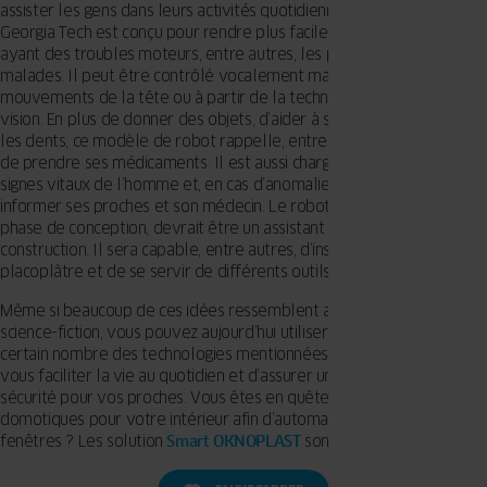
assister les gens dans leurs activités quotidiennes. Le modèle PR2
Georgia Tech est conçu pour rendre plus facile la vie des personnes
ayant des troubles moteurs, entre autres, les personnes âgées ou
malades. Il peut être contrôlé vocalement mais aussi par des
mouvements de la tête ou à partir de la technologie de suivi de
vision. En plus de donner des objets, d’aider à s’habiller ou à se laver
les dents, ce modèle de robot rappelle, entre autres, la nécessité
de prendre ses médicaments. Il est aussi chargé de surveiller les
signes vitaux de l’homme et, en cas d’anomalies décelées, d’en
informer ses proches et son médecin. Le robot HRP-5P, toujours en
phase de conception, devrait être un assistant lors de travaux de
construction. Il sera capable, entre autres, d’installer les plaques de
placoplâtre et de se servir de différents outils.
Même si beaucoup de ces idées ressemblent aux scènes d’un film d
science-fiction, vous pouvez aujourd’hui utiliser dans vos foyers un
certain nombre des technologies mentionnées ci-dessus, ceci afin de
vous faciliter la vie au quotidien et d’assurer une plus grande
sécurité pour vos proches. Vous êtes en quête de solutions
domotiques pour votre intérieur afin d’automatiser vos portes et
fenêtres ? Les solution
Smart OKNOPLAST
sont faites pour vous.