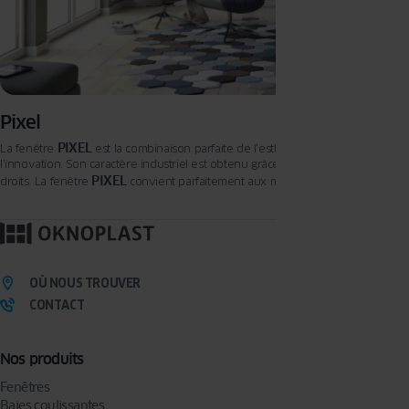
Pixel
PIXEL
La fenêtre
est la combinaison parfaite de l’esthétique moderne et de
l’innovation. Son caractère industriel est obtenu grâce à l’utilisation de profilés
PIXEL
droits. La fenêtre
convient parfaitement aux maisons modernes ou aux
villas cubistes à toit plat. Elle convient également pour des projets de
rénovation.
OÙ NOUS TROUVER
CONTACT
Nos produits
Fenêtres
Baies coulissantes