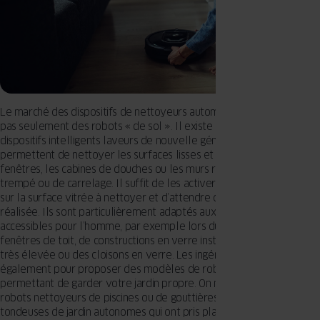
Le marché des dispositifs de nettoyeurs automatiques ne propose
pas seulement des robots « de sol ». Il existe à présent des
dispositifs intelligents laveurs de nouvelle génération qui
permettent de nettoyer les surfaces lisses et verticales comme les
fenêtres, les cabines de douches ou les murs revêtus de verre
trempé ou de carrelage. Il suffit de les activer, de les positionner
sur la surface vitrée à nettoyer et d’attendre que la tâche soit
réalisée. Ils sont particulièrement adaptés aux endroits difficilement
accessibles pour l’homme, par exemple lors du nettoyage de
fenêtres de toit, de constructions en verre installées à une hauteur
très élevée ou des cloisons en verre. Les ingénieurs se surpassent
également pour proposer des modèles de robots intelligents
permettant de garder votre jardin propre. On ne compte plus les
robots nettoyeurs de piscines ou de gouttières ou bien les
tondeuses de jardin autonomes qui ont pris place dans les foyers.