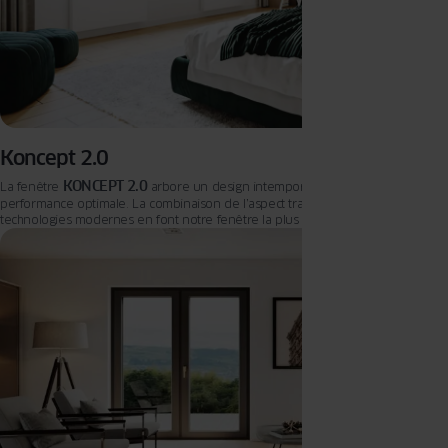
Koncept 2.0
KONCEPT 2.0
La fenêtre
arbore un design intemporel allié à une
performance optimale. La combinaison de l’aspect traditionnel et des
technologies modernes en font notre fenêtre la plus polyvalente de notre
KONCEPT 2.0
gamme. La fenêtre
s’adapte parfaitement aux bâtiments
modernes et traditionnels. Si vous appréciez les formes simples, les
paramètres optimaux et l’accessibilité, cette fenêtre est faite pour vous.