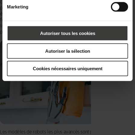
contourner des obstacles et réaliser des commandes simples. Ils
Marketing
peuvent, par exemple, vous servir un café ou apporter un journal,
éteindre la lumière, ranger un cintre dans une armoire, ouvrir ou
fermer la porte ou bien allumer la télé. Grâce à leur connexion
Internet, ils peuvent, sur demande, vérifier par exemple les
prévisions météo pour les jours à venir ou bien envoyer vos e-mails.
Autoriser tous les cookies
Autoriser la sélection
Cookies nécessaires uniquement
Les modèles de robots les plus avancés sont programmés pour