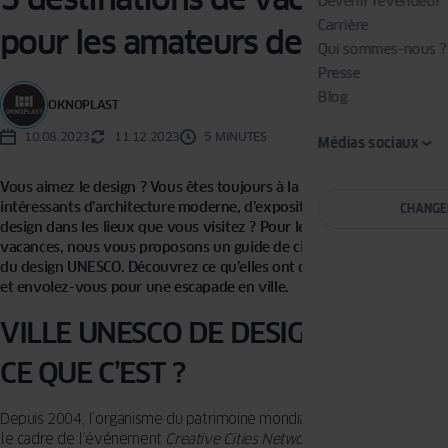
Devenir revendeur
Carrière
pour les amateurs de design
Qui sommes-nous ?
Presse
Blog
OKNOPLAST
10.08.2023
11.12.2023
5 MINUTES
Médias sociaux
Vous aimez le design ? Vous êtes toujours à la recherche d’exemples
intéressants d’architecture moderne, d’expositions ou de studios
CHANGE
design dans les lieux que vous visitez ? Pour les prochaines
vacances,
nous vous proposons
un guide de cinq villes européennes
du design UNESCO
. Découvrez ce qu’elles ont d’intéressant à offrir
et envolez-vous pour une escapade en ville.
VILLE UNESCO DE DESIGN – QU’EST-
CE QUE C’EST ?
Depuis 2004, l’organisme du patrimoine mondial de l’UNESCO, dans
le cadre de l’événement
Creative Cities Network
, a décerné à des