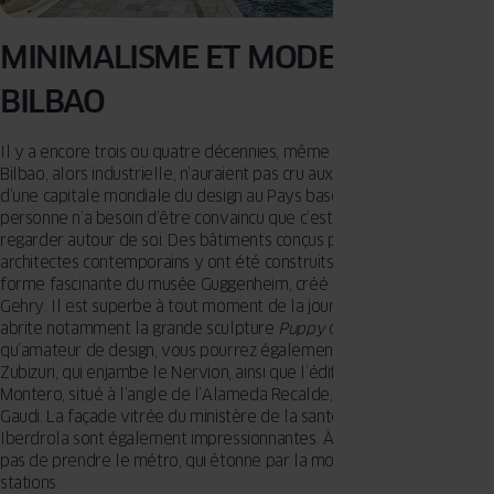
MINIMALISME ET MODERNITÉ –
BILBAO
Il y a encore trois ou quatre décennies, même les habitants de
Bilbao, alors industrielle, n’auraient pas cru aux projet de création
d’une capitale mondiale du design au Pays basque. Aujourd’hui,
personne n’a besoin d’être convaincu que c’est le cas – il suffit de
regarder autour de soi. Des bâtiments conçus par les plus grands
architectes contemporains y ont été construits. Des exemples ? La
forme fascinante du musée Guggenheim, créé dans l’esprit de Frank
Gehry. Il est superbe à tout moment de la journée ! L’institution
abrite notamment la grande sculpture
Puppy
de Jeff Koon. En tant
qu’amateur de design, vous pourrez également visiter le pont
Zubizuri, qui enjambe le Nervion, ainsi que l’édifice Art nouveau Casa
Montero, situé à l’angle de l’Alameda Recalde, appelé la maison de
Gaudi. La façade vitrée du ministère de la santé publique et la tour
Iberdrola sont également impressionnantes. À Bilbao, ne manquez
pas de prendre le métro, qui étonne par la modernité de ses
stations.