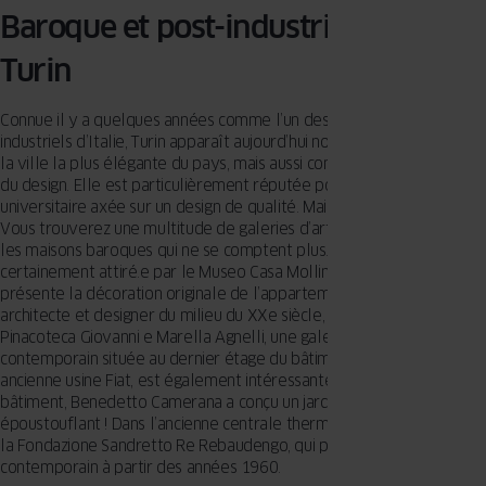
Baroque et post-industrialisme –
Turin
Connue il y a quelques années comme l’un des principaux centres
industriels d’Italie, Turin apparaît aujourd’hui non seulement comme
la ville la plus élégante du pays, mais aussi comme la capitale locale
du design. Elle est particulièrement réputée pour sa communauté
universitaire axée sur un design de qualité. Mais pas seulement !
Vous trouverez une multitude de galeries d’art et de musées dans
les maisons baroques qui ne se comptent plus. Vous serez
certainement attiré.e par le Museo Casa Mollino, un musée qui
présente la décoration originale de l’appartement du célèbre
architecte et designer du milieu du XXe siècle, Carlo Mollino. La
Pinacoteca Giovanni e Marella Agnelli, une galerie d’art
contemporain située au dernier étage du bâtiment Lingotto, une
ancienne usine Fiat, est également intéressante. Dans le même
bâtiment, Benedetto Camerana a conçu un jardin vivant sur le toit,
époustouflant ! Dans l’ancienne centrale thermique, vous trouverez
la Fondazione Sandretto Re Rebaudengo, qui présente de l’art
contemporain à partir des années 1960.