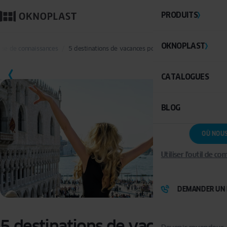
PRODUITS
OKNOPLAST
Base de connaissances
5 destinations de vacances pour les amateurs de desig
SAUVEGARDER
CATALOGUES
BLOG
OÙ NOU
Utiliser l'outil de c
DEMANDER UN 
5 destinations de vacances