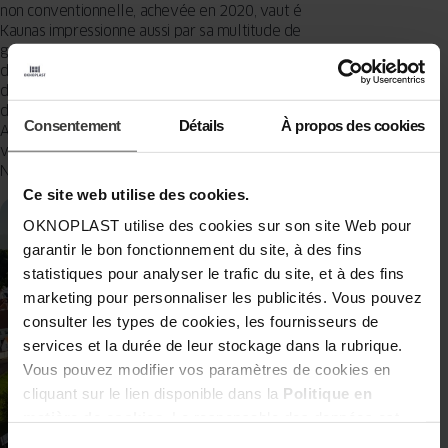
non conventionnelle, achevée en 2020, vaut également le détour.
Kaunas impressionne aussi par sa multitude de musées et de
galeries d’art, qui sont au nombre de 60 ! Les festivals et les salons
de design ne manquent pas non plus, comme le festival
d’architecture de Kaunas (KAFe), la semaine du design et la biennale
de Kaunas. Vous aimez l’art de rue ? Regardez bien autour de vous !
Consentement
Détails
À propos des cookies
Au château, vous trouverez, entre autres, la peinture murale du
vieux sage. D’autres exemples sont indiqués sur la « Wallographer’s
Notes », que vous obtiendrez à l’office de tourisme.
Ce site web utilise des cookies.
OKNOPLAST utilise des cookies sur son site Web pour
garantir le bon fonctionnement du site, à des fins
statistiques pour analyser le trafic du site, et à des fins
marketing pour personnaliser les publicités. Vous pouvez
consulter les types de cookies, les fournisseurs de
services et la durée de leur stockage dans la rubrique.
Vous pouvez modifier vos paramètres de cookies en
cliquant sur le lien disponible dans la
Politique en
matière de cookies
. Le responsable des données est
Oknoplast Sp. z o.o. Pour en savoir plus sur les données
Sélection