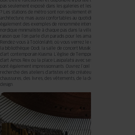
doit d’être fonctionnel et disponible à portée de mains, c’est-à-dire,
pas seulement exposé dans les galeries et les musées. Un exemple
? Les stations de métro sont non seulement étonnantes par leur
architecture, mais aussi confortables au quotidien. Vous trouverez
également des exemples de renommée internationale de design
nordique minimaliste à chaque pas dans la ville. Ce n’est pas sans
raison que l’on parle d’un paradis pour les amateurs de design !
Rendez-vous à Töölönlahti, où vous verrez le célèbre Finlandia Hall,
la bibliothèque Oodi, la salle de concert Musiikkitalo ou le musée
d’art contemporain Kiasma. L’église de Temppeliaukio, le musée
d’art Amos Rex ou la place Lasipalatsi avec ses célèbres lucarnes
sont également impressionnants. Ouvrez l’œil et partez à la
recherche des ateliers d’artistes et de créateurs qui proposent des
chaussures, des livres, des vêtements, de la décoration, le tout,
design.