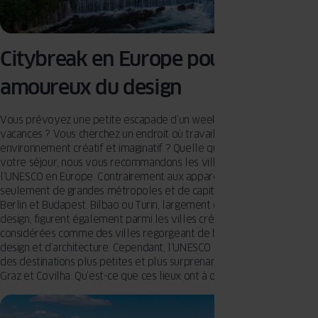
Citybreak en Europe pour les
amoureux du design
Vous prévoyez une petite escapade d’un week-end pendant vos
vacances ? Vous cherchez un endroit où travailler à distance dans un
environnement créatif et imaginatif ? Quelle que soit la durée de
votre séjour, nous vous recommandons les villes créatives de
l’UNESCO en Europe. Contrairement aux apparences, il ne s’agit pas
seulement de grandes métropoles et de capitales comme Helsinki,
Berlin et Budapest. Bilbao ou Turin, largement connues pour leur
design, figurent également parmi les villes créatives. Elles sont
considérées comme des villes regorgeant de bonnes idées, de
design et d’architecture. Cependant, l’UNESCO a également apprécié
des destinations plus petites et plus surprenantes telles que Kaunas,
Graz et Covilha. Qu’est-ce que ces lieux ont à offrir ? Découvrez-le !